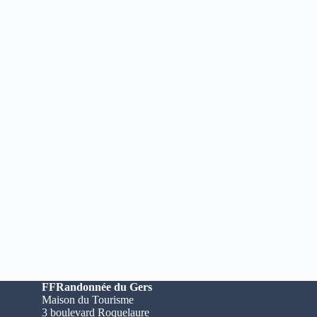
FFRandonnée du Gers
Maison du Tourisme
3 boulevard Roquelaure