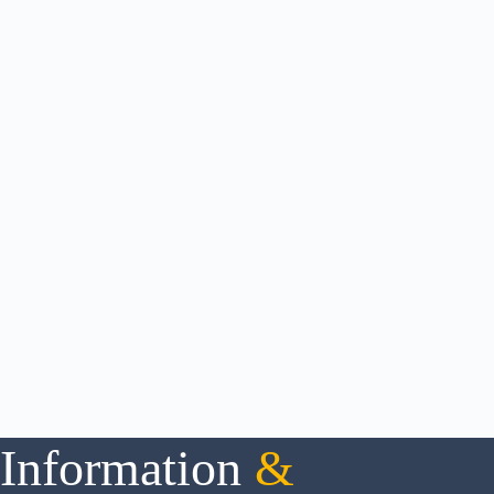
Information
&