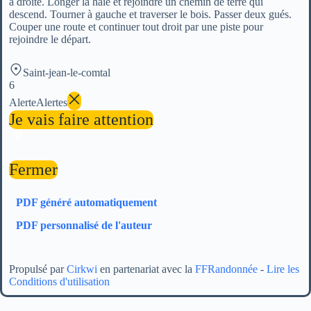
à droite. Longer la haie et rejoindre un chemin de terre qui
descend. Tourner à gauche et traverser le bois. Passer deux gués.
Couper une route et continuer tout droit par une piste pour
rejoindre le départ.
Saint-jean-le-comtal
6
Alerte
Alertes
Je vais faire attention
Fermer
PDF généré automatiquement
PDF personnalisé de l'auteur
Propulsé par
Cirkwi
en partenariat avec la
FFRandonnée
-
Lire les
Conditions d'utilisation