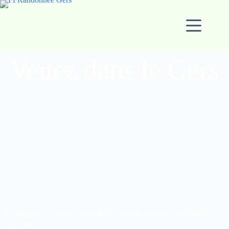
Venez dans le Gers
Le paradis des marcheurs
Papillon posé sur une fleur – Collection Tourisme Gers/CDT32/J.
Sandras