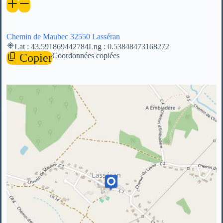
Chemin de Maubec 32550 Lasséran
Lat : 43.591869442784
Lng : 0.53848473168272
Copier
Coordonnées copiées