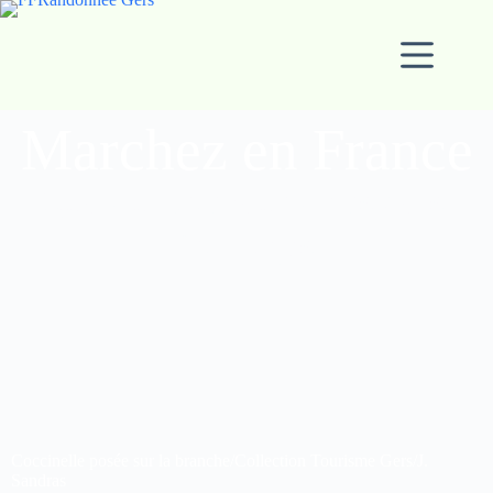
Marchez en France
Que du bonheur dans ce si
joli pays
Coccinelle posée sur la branche/Collection Tourisme Gers/J.
Sandras