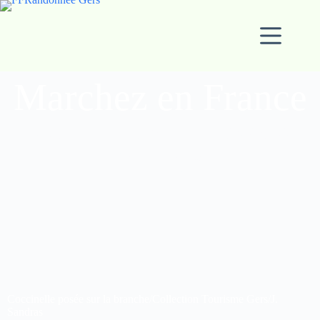
Marchez en France
Que du bonheur dans ce si
joli pays
Coccinelle posée sur la branche/Collection Tourisme Gers/J.
Sandras