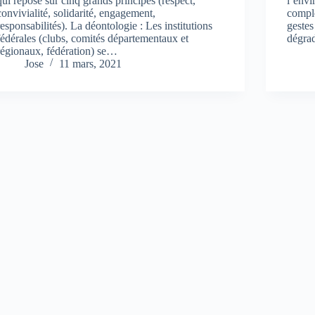
qui repose sur cinq grands principes (respect,
l’envi
convivialité, solidarité, engagement,
complé
responsabilités). La déontologie : Les institutions
geste
fédérales (clubs, comités départementaux et
dégra
régionaux, fédération) se…
Jose
11 mars, 2021